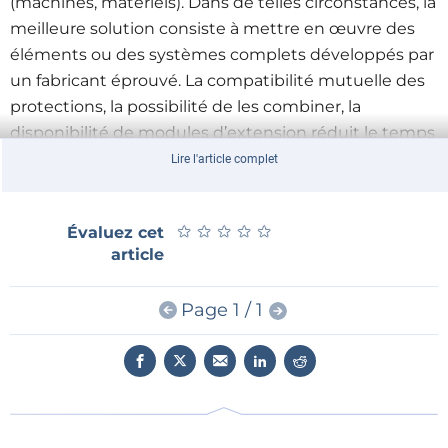
(machines, matériels). Dans de telles circonstances, la
meilleure solution consiste à mettre en œuvre des
éléments ou des systèmes complets développés par
un fabricant éprouvé. La compatibilité mutuelle des
protections, la possibilité de les combiner, la
disponibilité de modules d’extension réduit le temps
d’installation, de maintenance et d’arrêts.
Lire l'article complet
TME
présente ci-dessous deux familles de relais de
★
★
★
★
★
★
★
★
★
★
Évaluez cet
sécurité et une série de capteurs magnétiques de la
article
marque PILZ. C’est une entreprise allemande avec
plus de 70 ans d’expérience, l’un des leaders
Page 1 / 1
mondiaux dans le domaine des systèmes de sécurité
et d’automatisation. Les produits présentés seront
parfaits à la fois dans le secteur de la construction de
nouveaux systèmes complexes, ainsi que dans la
modernisation et la maintenance des installations de
machines existantes.