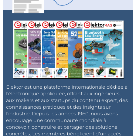
de -10 ° C à 55°C, bien qu’il existe également des
versions avec une tolérance thermique jusqu’à -35°C,
ce qui permet d’utiliser ses produits dans les
conditions difficiles de l’industrie chimique ou du
froid. Les articles sélectionnés disposent de
connecteurs de relais auxiliaires (de 1 à 4 sorties NC).
Le catalogue TME comprend également des
modules d’extension compatibles, permettant
d’augmenter le nombre de connexions pour chaque
sortie – ces éléments fonctionnent avec des relais en
mode boucle de retour. Les éléments de la série
Elektor est une plateforme internationale dédiée à
PNOZ X ont des variantes équipées de sorties avec
l'électronique appliquée, offrant aux ingénieurs,
un retard réglable (jusqu’à 30 s).
aux makers et aux startups du contenu expert, des
connaissances pratiques et des insights sur
l'industrie. Depuis les années 1960, nous avons
encouragé une communauté mondiale à
Module de relais à 5 sorties monté sur rail DIN.
concevoir, construire et partager des solutions
concrètes. Les membres bénéficient d'un accès