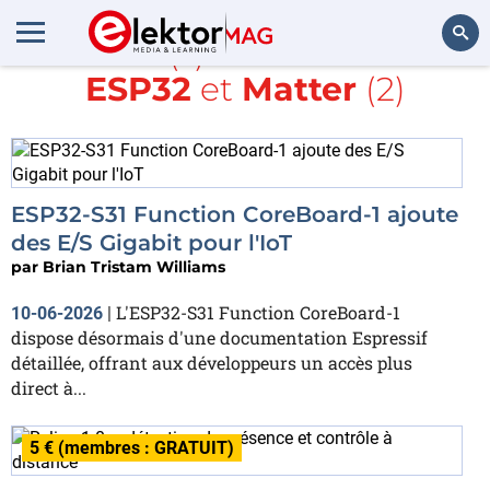
Article(s) avec la balise
ESP32
et
Matter
(2)
Rechercher
ESP32-S31 Function CoreBoard-1 ajoute
des E/S Gigabit pour l'IoT
par
Brian Tristam Williams
L'ESP32-S31 Function CoreBoard-1
10-06-2026
|
dispose désormais d'une documentation Espressif
détaillée, offrant aux développeurs un accès plus
direct à...
5 € (membres : GRATUIT)