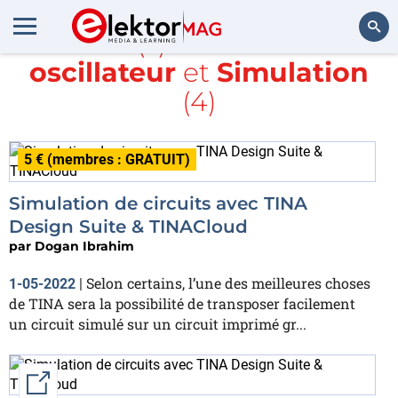
Article(s) avec la balise
oscillateur
et
Simulation
Rechercher
(4)
5 € (membres : GRATUIT)
Simulation de circuits avec TINA
Design Suite & TINACloud
par
Dogan Ibrahim
Selon certains, l’une des meilleures choses
1-05-2022
|
de TINA sera la possibilité de transposer facilement
un circuit simulé sur un circuit imprimé gr...
External link