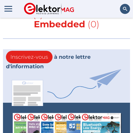
Article(s) avec la balise
RF
et
Embedded
(0)
Rechercher
Inscrivez-vous
à notre lettre
d'information