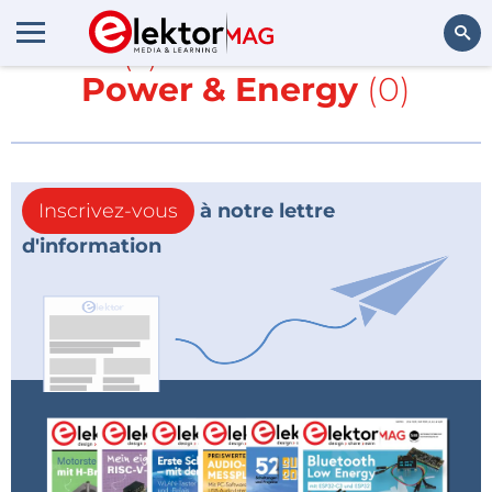
Article(s) avec la balise
RF
et
Power & Energy
(0)
Rechercher
Inscrivez-vous
à notre lettre
d'information