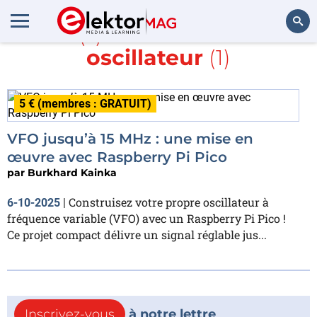
Article(s) avec la balise
RF
et
oscillateur
(1)
Rechercher
5 € (membres : GRATUIT)
VFO jusqu’à 15 MHz : une mise en
œuvre avec Raspberry Pi Pico
par
Burkhard Kainka
Construisez votre propre oscillateur à
6-10-2025
|
fréquence variable (VFO) avec un Raspberry Pi Pico !
Ce projet compact délivre un signal réglable jus...
Inscrivez-vous
à notre lettre