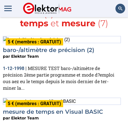
Article(s) avec la balise
temps
et
mesure
(7)
Rechercher
5 € (membres : GRATUIT)
baro-/altimètre de précision (2)
par
Elektor Team
MESURE TEST baro-/altimètre de
1-12-1998
|
précision 2ème partie programme et mode d?emploi
ous aez eu le temps depuis le mois dernier de ter-
miner la...
5 € (membres : GRATUIT)
mesure de temps en Visual BASIC
par
Elektor Team