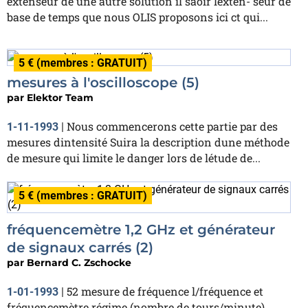
extenseur de une autre solution il saoir lexten- seur de
base de temps que nous OLIS proposons ici ct qui...
5 € (membres : GRATUIT)
mesures à l'oscilloscope (5)
par
Elektor Team
Nous commencerons cette partie par des
1-11-1993
|
mesures dintensité Suira la description dune méthode
de mesure qui limite le danger lors de létude de...
5 € (membres : GRATUIT)
fréquencemètre 1,2 GHz et générateur
de signaux carrés (2)
par
Bernard C. Zschocke
52 mesure de fréquence l/fréquence et
1-01-1993
|
fréquencemètre régime (nombre de tours/minute)