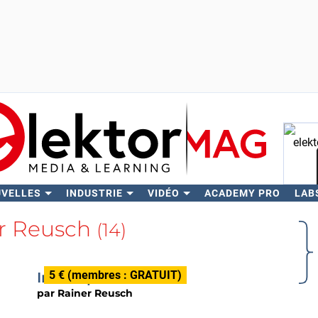
UVELLES
INDUSTRIE
VIDÉO
ACADEMY PRO
LAB
Rech
r Reusch
(14)
5 € (membres : GRATUIT)
Interrupteur USB
par
Rainer Reusch