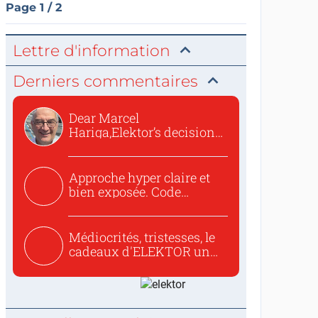
Page 1 / 2
Lettre d'information
Derniers commentaires
Dear Marcel
Hariga,Elektor’s decision
to republish...
Approche hyper claire et
bien exposée. Code
concis...
Médiocrités, tristesses, le
cadeaux d'ELEKTOR un
c...