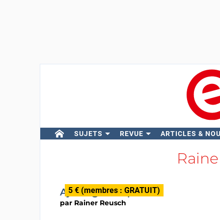
SUJETS
REVUE
ARTICLES & NO
Raine
5 € (membres : GRATUIT)
Ajustage de quartz
par
Rainer Reusch