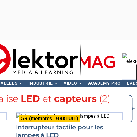
UVELLES
INDUSTRIE
VIDÉO
ACADEMY PRO
LAB
Rech
alise
LED
et
capteurs
(2)
5 € (membres : GRATUIT)
Interrupteur tactile pour les
lampes à LED