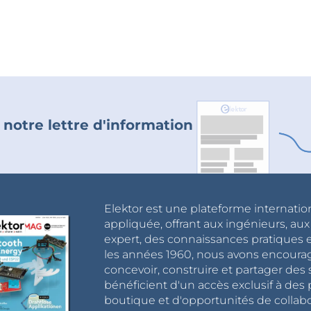
 notre lettre d'information
Elektor est une plateforme internatio
appliquée, offrant aux ingénieurs, au
expert, des connaissances pratiques et
les années 1960, nous avons encou
concevoir, construire et partager de
bénéficient d'un accès exclusif à des 
boutique et d'opportunités de collab