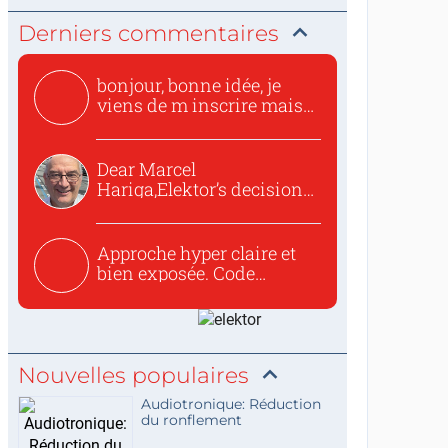
Derniers commentaires
bonjour, bonne idée, je
viens de m inscrire mais
o...
Dear Marcel
Hariga,Elektor’s decision
to republish...
Approche hyper claire et
bien exposée. Code
concis...
Nouvelles populaires
Audiotronique: Réduction
du ronflement