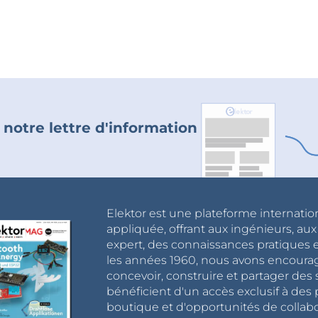
 notre lettre d'information
Elektor est une plateforme internatio
appliquée, offrant aux ingénieurs, au
expert, des connaissances pratiques et
les années 1960, nous avons encou
concevoir, construire et partager de
bénéficient d'un accès exclusif à des 
boutique et d'opportunités de collab