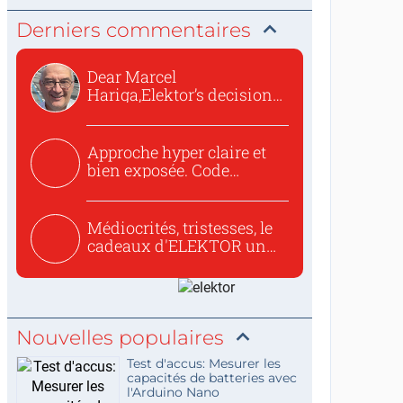
Derniers commentaires
Dear Marcel
Hariga,Elektor’s decision
to republish...
Approche hyper claire et
bien exposée. Code
concis...
Médiocrités, tristesses, le
cadeaux d'ELEKTOR un
c...
Nouvelles populaires
Test d'accus: Mesurer les
capacités de batteries avec
l'Arduino Nano