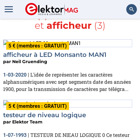
Article(s) avec la balise
LED
et
afficheur
(3)
Rechercher
5 € (membres : GRATUIT)
afficheur à LED Monsanto MAN1
par
Neil Gruending
L'idée de représenter les caractères
1-03-2020
|
alphanumériques avec sept segments date des années
1900, pour la transmission de caractères par télégra...
5 € (membres : GRATUIT)
testeur de niveau logique
par
Elektor Team
TESTEUR DE NIEAU LOGIQUE 0 Ce testeur
1-07-1993
|