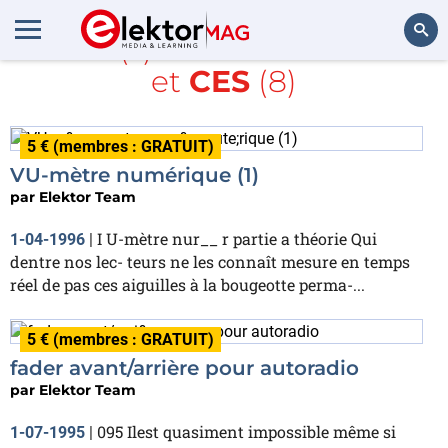
Article(s) avec la balise
LED
et
CES
(8)
Rechercher
5 € (membres : GRATUIT)
VU-mètre numérique (1)
par
Elektor Team
I U-mètre nur__ r partie a théorie Qui
1-04-1996
|
dentre nos lec- teurs ne les connaît mesure en temps
réel de pas ces aiguilles à la bougeotte perma-...
5 € (membres : GRATUIT)
fader avant/arrière pour autoradio
par
Elektor Team
095 Ilest quasiment impossible même si
1-07-1995
|