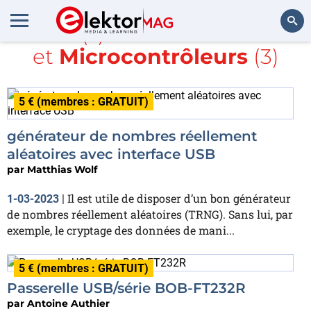
Article(s) avec la balise
USB
et
Microcontrôleurs
(3)
Rechercher
5 € (membres : GRATUIT)
générateur de nombres réellement
aléatoires avec interface USB
par
Matthias Wolf
Il est utile de disposer d’un bon générateur
1-03-2023
|
de nombres réellement aléatoires (TRNG). Sans lui, par
exemple, le cryptage des données de mani...
5 € (membres : GRATUIT)
Passerelle USB/série BOB-FT232R
par
Antoine Authier