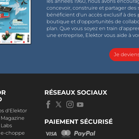
les années 1960, nous avons encou
concevoir, construire et partager de
bénéficient d'un accès exclusif à des 
boutique et d'opportunités de collab
plan. Que vous soyez en train d'appr
une entreprise, Elektor vous aide à vou
Je devie
OR
RÉSEAUX SOCIAUX
D
s d'Elektor
r Magazine
PAIEMENT SÉCURISÉ
 Labs
r e-choppe