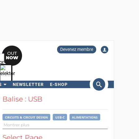
Devenez membre
S
NEWSLETTER
E-SHOP
ercher
Balise : USB
CIRCUITS & CIRCUIT DESIGN
USB-C
ALIMENTATIONS
Montrer plus
Select Page