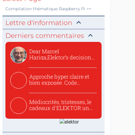
Compilation thématique
Raspberry Pi
>>
Lettre d'information
Derniers commentaires
Dear Marcel
Hariga,Elektor’s decision
to republish...
Approche hyper claire et
bien exposée. Code
concis...
Médiocrités, tristesses, le
cadeaux d'ELEKTOR un
c...