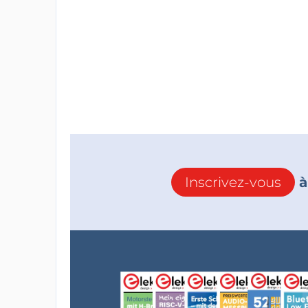
Inscrivez-vous
à