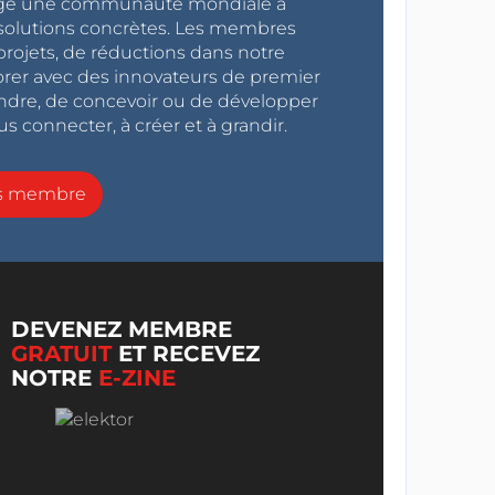
ragé une communauté mondiale à
s solutions concrètes. Les membres
projets, de réductions dans notre
orer avec des innovateurs de premier
endre, de concevoir ou de développer
s connecter, à créer et à grandir.
ns membre
DEVENEZ MEMBRE
GRATUIT
ET RECEVEZ
NOTRE
E-ZINE