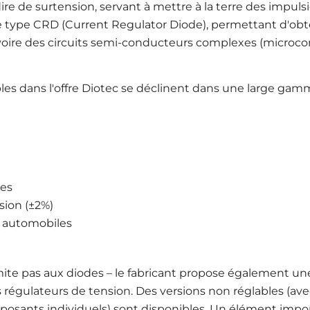
à-dire de surtension, servant à mettre à la terre des imp
de type CRD (Current Regulator Diode), permettant d'obt
oire des circuits semi-conducteurs complexes (microcon
les dans l'offre Diotec se déclinent dans une large gam
les
sion (±2%)
s automobiles
mite pas aux diodes – le fabricant propose également un
égulateurs de tension. Des versions non réglables (avec 
posants individuels) sont disponibles. Un élément import