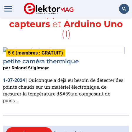
Article(s) avec la balise
capteurs
et
Arduino Uno
Rechercher
(1)
5 € (membres : GRATUIT)
petite caméra thermique
par
Roland Stiglmayr
Quiconque a déjà eu besoin de détecter des
1-07-2024
|
points chauds sur un matériel électronique, de
mesurer la température d&#39;un composant de
puiss...