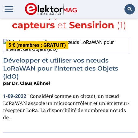
Article(s) avec la balise
capteurs
et
Sensirion
(1)
Rechercher
5 € (membres : GRATUIT)
Développer et utiliser vos nœuds
LoRaWAN pour l'Internet des Objets
(IdO)
par
Dr. Claus Kühnel
Considéré comme un circuit, un nœud
1-09-2022
|
LoRaWAN associe un microcontrôleur et un émetteur-
récepteur LoRa. La disponibilité de nombreux nœuds
de...