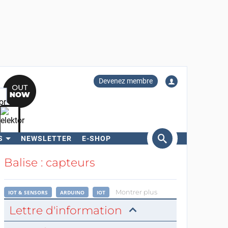
Devenez membre
S
NEWSLETTER
E-SHOP
ercher
Balise : capteurs
Montrer plus
IOT & SENSORS
ARDUINO
IOT
Lettre d'information