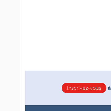
Inscrivez-vous
à