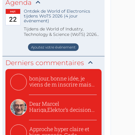
Agenda
Ontdek de World of Electronics
sept.
tijdens WoTS 2026 (4 jour
22
événement)
Tijdens de World of Industry,
Technology & Science (WoTS) 2026
staat de World of Electronics volledi
Ajoutez votre événement
Derniers commentaires
bonjour, bonne idée, je
viens de m inscrire mais
o...
Dear Marcel
Hariga,Elektor’s decision
to republish...
Approche hyper claire et