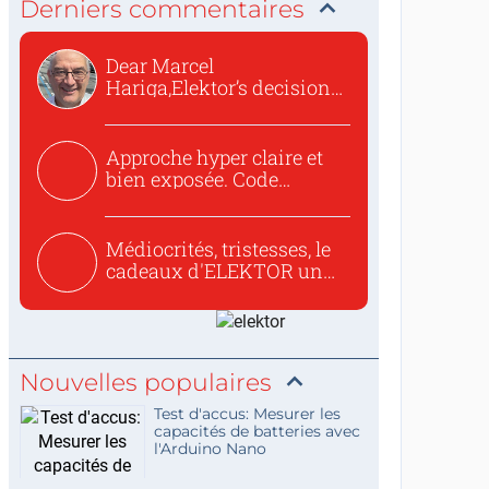
Derniers commentaires
Dear Marcel
Hariga,Elektor’s decision
to republish...
Approche hyper claire et
bien exposée. Code
concis...
Médiocrités, tristesses, le
cadeaux d'ELEKTOR un
c...
Nouvelles populaires
Test d'accus: Mesurer les
capacités de batteries avec
l'Arduino Nano