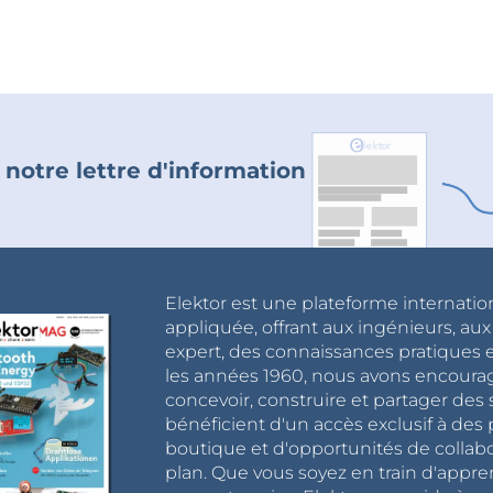
 notre lettre d'information
Elektor est une plateforme internatio
appliquée, offrant aux ingénieurs, au
expert, des connaissances pratiques et
les années 1960, nous avons encou
concevoir, construire et partager de
bénéficient d'un accès exclusif à des 
boutique et d'opportunités de collab
plan. Que vous soyez en train d'appr