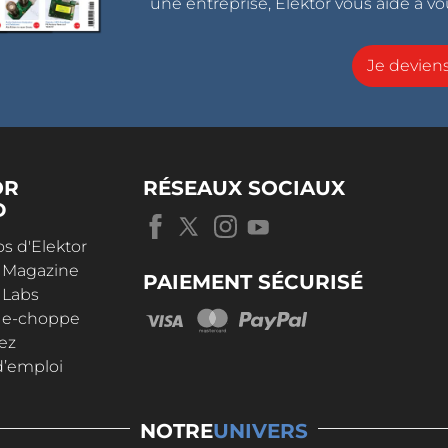
une entreprise, Elektor vous aide à vou
Je devie
OR
RÉSEAUX SOCIAUX
D
s d'Elektor
r Magazine
PAIEMENT SÉCURISÉ
 Labs
r e-choppe
ez
d’emploi
NOTRE
UNIVERS