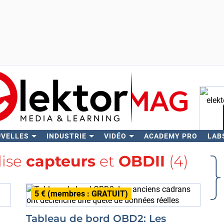
UVELLES
INDUSTRIE
VIDÉO
ACADEMY PRO
LAB
Rech
lise
capteurs
et
OBDII
(4)
5 € (membres : GRATUIT)
Tableau de bord OBD2: Les