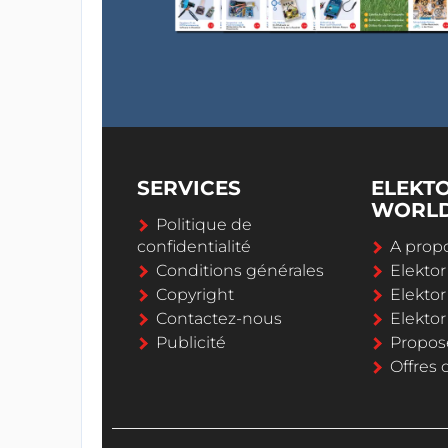
SERVICES
ELEKT
WORL
Politique de
confidentialité
A propo
Conditions générales
Elekto
Copyright
Elektor
Contactez-nous
Elekto
Publicité
Propos
Offres 