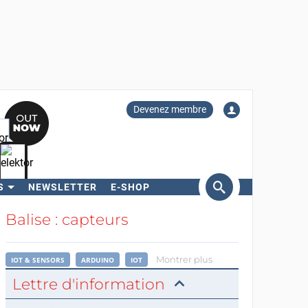
Devenez membre
S
NEWSLETTER
E-SHOP
ercher
Balise : capteurs
Montrer plus
IOT & SENSORS
ARDUINO
IOT
Lettre d'information