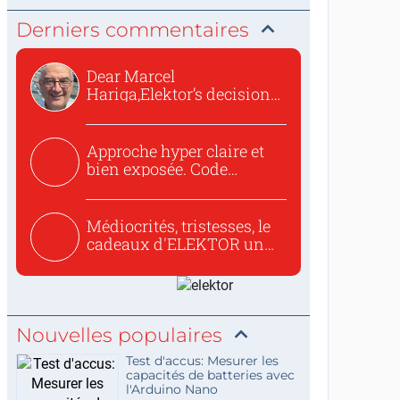
Derniers commentaires
Dear Marcel
Hariga,Elektor’s decision
to republish...
Approche hyper claire et
bien exposée. Code
concis...
Médiocrités, tristesses, le
cadeaux d'ELEKTOR un
c...
Nouvelles populaires
Test d'accus: Mesurer les
capacités de batteries avec
l'Arduino Nano