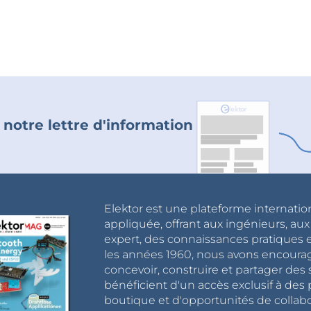
 notre lettre d'information
Elektor est une plateforme internatio
appliquée, offrant aux ingénieurs, au
expert, des connaissances pratiques et
les années 1960, nous avons encou
concevoir, construire et partager de
bénéficient d'un accès exclusif à des 
boutique et d'opportunités de collab