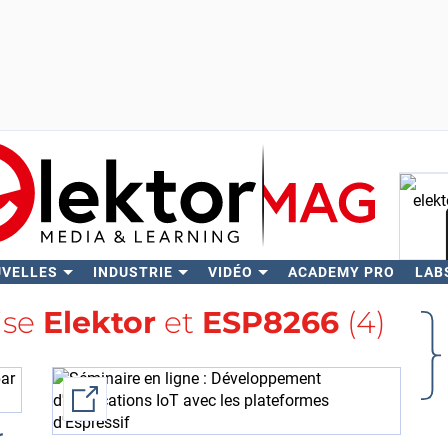
UVELLES
INDUSTRIE
VIDÉO
ACADEMY PRO
LAB
Rech
lise
Elektor
et
ESP8266
(4)
External link
r