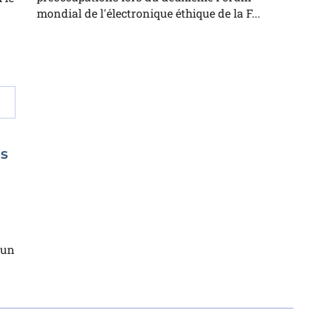
mondial de l'électronique éthique de la F...
s
 un