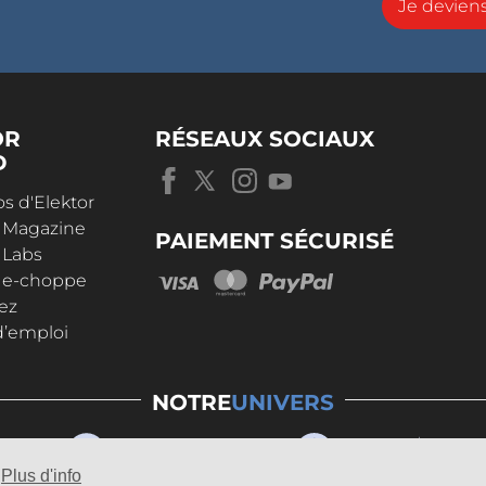
Je devie
OR
RÉSEAUX SOCIAUX
D
s d'Elektor
r Magazine
PAIEMENT SÉCURISÉ
 Labs
r e-choppe
ez
d’emploi
NOTRE
UNIVERS
Plus d'info