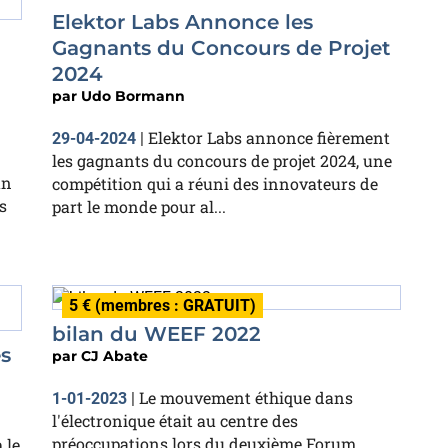
Elektor Labs Annonce les
Gagnants du Concours de Projet
2024
par
Udo Bormann
Elektor Labs annonce fièrement
29-04-2024
|
les gagnants du concours de projet 2024, une
un
compétition qui a réuni des innovateurs de
s
part le monde pour al...
5 € (membres : GRATUIT)
bilan du WEEF 2022
s
par
CJ Abate
Le mouvement éthique dans
1-01-2023
|
l'électronique était au centre des
préoccupations lors du deuxième Forum
 le