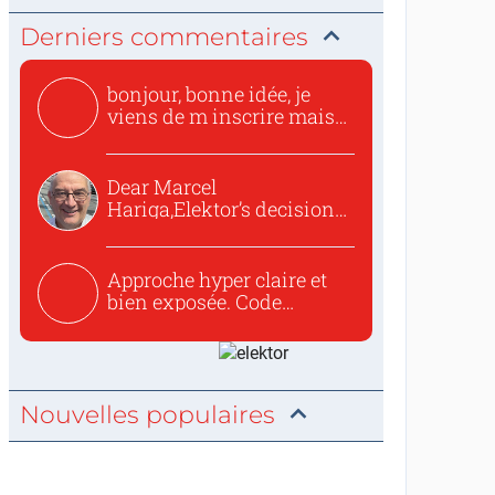
Derniers commentaires
bonjour, bonne idée, je
viens de m inscrire mais
o...
Dear Marcel
Hariga,Elektor’s decision
to republish...
Approche hyper claire et
bien exposée. Code
concis...
Nouvelles populaires