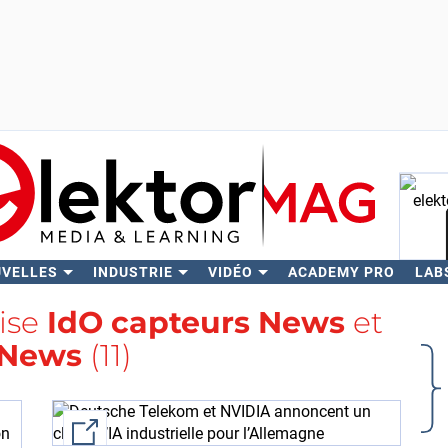
UVELLES
INDUSTRIE
VIDÉO
ACADEMY PRO
LAB
Rech
lise
IdO capteurs News
et
News
(11)
External link