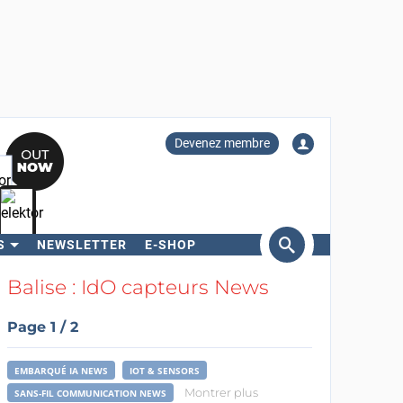
Devenez membre
S
NEWSLETTER
E-SHOP
ercher
Balise : IdO capteurs News
Page 1 / 2
EMBARQUÉ IA NEWS
IOT & SENSORS
Montrer plus
SANS-FIL COMMUNICATION NEWS