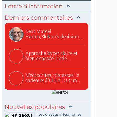
Lettre d'information
Derniers commentaires
Dear Marcel
Hariga,Elektor’s decision
to republish...
Approche hyper claire et
bien exposée. Code
concis...
Médiocrités, tristesses, le
cadeaux d'ELEKTOR un
c...
Nouvelles populaires
Test d'accus: Mesurer les