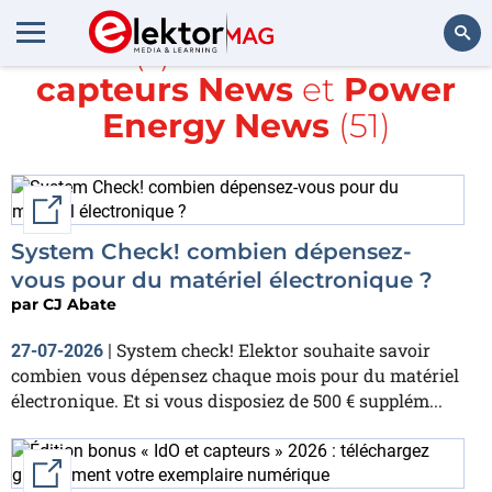
Article(s) avec la balise
IdO
capteurs News
et
Power
Rechercher
Energy News
(51)
External link
System Check! combien dépensez-
vous pour du matériel électronique ?
par
CJ Abate
System check! Elektor souhaite savoir
27-07-2026
|
combien vous dépensez chaque mois pour du matériel
électronique. Et si vous disposiez de 500 € supplém...
External link