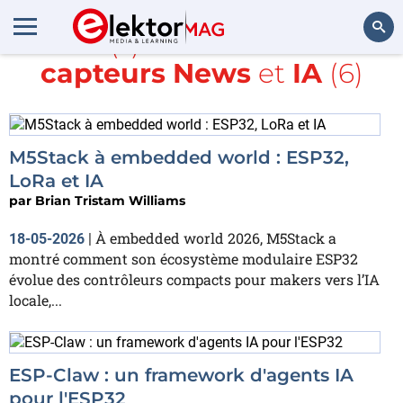
Article(s) avec la balise
IdO
capteurs News
et
IA
(6)
Rechercher
M5Stack à embedded world : ESP32,
LoRa et IA
par
Brian Tristam Williams
À embedded world 2026, M5Stack a
18-05-2026
|
montré comment son écosystème modulaire ESP32
évolue des contrôleurs compacts pour makers vers l’IA
locale,...
ESP-Claw : un framework d'agents IA
pour l'ESP32