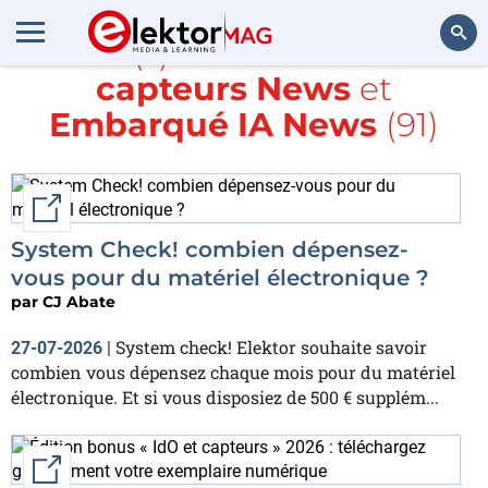
Article(s) avec la balise
IdO
capteurs News
et
Rechercher
Embarqué IA News
(91)
External link
System Check! combien dépensez-
vous pour du matériel électronique ?
par
CJ Abate
System check! Elektor souhaite savoir
27-07-2026
|
combien vous dépensez chaque mois pour du matériel
électronique. Et si vous disposiez de 500 € supplém...
External link