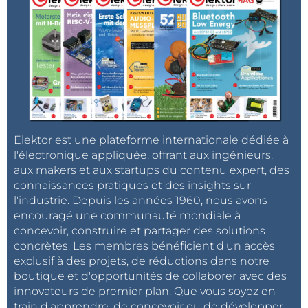
représentant commercial de Microchip ou l'un de ses
distributeurs agréés dans le monde, ou consultez le
portefeuille produits CoaXPress 2.0 de Microchip
.
Elektor est une plateforme internationale dédiée à
l'électronique appliquée, offrant aux ingénieurs,
aux makers et aux startups du contenu expert, des
connaissances pratiques et des insights sur
l'industrie. Depuis les années 1960, nous avons
encouragé une communauté mondiale à
concevoir, construire et partager des solutions
concrètes. Les membres bénéficient d'un accès
exclusif à des projets, de réductions dans notre
boutique et d'opportunités de collaborer avec des
innovateurs de premier plan. Que vous soyez en
train d'apprendre, de concevoir ou de développer