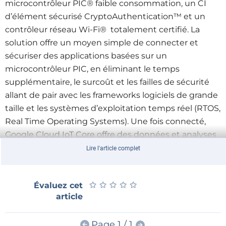
microcontrôleur PIC® faible consommation, un CI
d’élément sécurisé CryptoAuthentication™ et un
contrôleur réseau Wi-Fi® totalement certifié. La
solution offre un moyen simple de connecter et
sécuriser des applications basées sur un
microcontrôleur PIC, en éliminant le temps
supplémentaire, le surcoût et les failles de sécurité
allant de pair avec les frameworks logiciels de grande
taille et les systèmes d’exploitation temps réel (RTOS,
Real Time Operating Systems). Une fois connecté,
Google Cloud IoT Core offre des données et analyses
puissantes pour aider les développeurs à créer des
Lire l'article complet
produits plus solides et plus intelligents.
★
★
★
★
★
★
★
★
★
★
Évaluez cet
Dans le cadre du partenariat étendu entre Microchip
article
et Google Cloud, la carte de développement PIC-IoT
WG permet aux développeurs de microcontrôleurs
Page 1 / 1