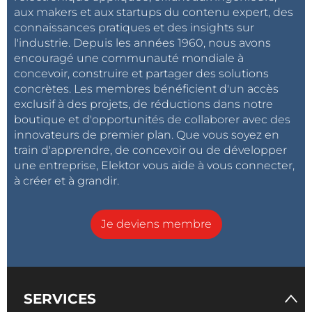
entièrement certifié IEEE 802.11 b/g/n de qualité
aux makers et aux startups du contenu expert, des
connaissances pratiques et des insights sur
industrielle qui offre une connexion facile à n’importe
l'industrie. Depuis les années 1960, nous avons
quel microcontrôleur via une interface SPI flexible. Le
encouragé une communauté mondiale à
module dispense les développeurs d’avoir une
concevoir, construire et partager des solutions
expertise quelconque en protocoles réseaux.
concrètes. Les membres bénéficient d'un accès
exclusif à des projets, de réductions dans notre
« Microchip continue à introduire de nouveaux outils
boutique et d'opportunités de collaborer avec des
innovateurs de premier plan. Que vous soyez en
de développement rapide qui permettent aux
train d'apprendre, de concevoir ou de développer
développeurs de microcontrôleurs PIC de répondre
une entreprise, Elektor vous aide à vous connecter,
aux besoins changeants des applications et de créer
à créer et à grandir.
des produits différenciés », explique Steve Drehobl,
vice-président des divisions commerciales des
Je deviens membre
microcontrôleurs 8 et 16 bits de Microchip. « Au
moment où les développeurs ajoutent la
connectivité au Cloud et font migrer leurs
applications vers le monde de l’Internet des Objets
SERVICES
(IoT), notre carte de développement PIC-IoT WG offre