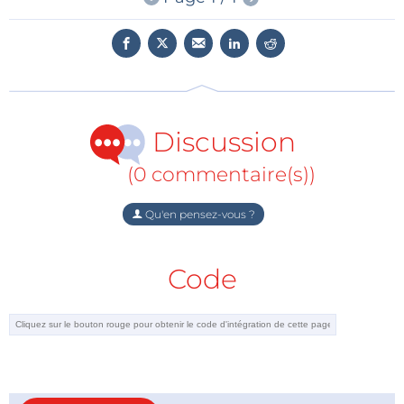
PIC d’ajouter en toute simplicité la connectivité au
Cloud aux produits de nouvelle génération, grâce au
portail gratuit www.PIC-IoT.com. Une fois connectés,
les développeurs peuvent utiliser l’outil de
développement rapide MPLAB® Code Configurator
(MCC) pour développer, déboguer et personnaliser
Discussion
leur application. La carte associe des composants
intelligents, connectés et sécurisés permettant aux
(0 commentaire(s))
développeurs de créer des applications connectées
en un tournemain, dont :
Qu'en pensez-vous ?
• Microcontrôleur PIC XLP très faible consommation
Code
avec périphériques indépendants du cœur intégrés :
Idéal pour les applications de contrôle et de
détection en temps réel fonctionnant sur batterie, le
microcontrôleur PIC24FJ128GA705 offre la simplicité
de l’architecture PIC tout en intégrant davantage de
mémoire et de l’analogique avancé. Grâce aux