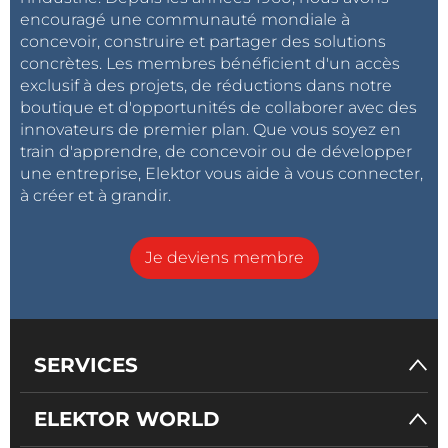
de clés, de certificats et d'IP sans qu'il soit nécessaire
encouragé une communauté mondiale à
de révéler ces secrets au sein de la chaîne
concevoir, construire et partager des solutions
d'approvisionnement
.
concrètes. Les membres bénéficient d'un accès
exclusif à des projets, de réductions dans notre
Outils de développement
boutique et d'opportunités de collaborer avec des
innovateurs de premier plan. Que vous soyez en
La famille de MCU PIC32CK 32 bits est prise en
train d'apprendre, de concevoir ou de développer
charge par les plates-formes logicielles de Microchip,
une entreprise, Elektor vous aide à vous connecter,
notamment
MPLAB® Harmony v3
et
Trust Platform
à créer et à grandir.
Design Suite
. La famille PIC32CK est également prise
en charge par les cartes de développement PIC32CK
Je deviens membre
SG et PIC32CK GC Curiosity Ultra, notamment
EV33A17A
et
EV44P93A
.
Prix et disponibilité
SERVICES
La famille PIC32CK est désormais disponible à l'achat
en grandes quantités. Pour plus d'informations et
ELEKTOR WORLD
pour acheter, contactez un représentant commercial