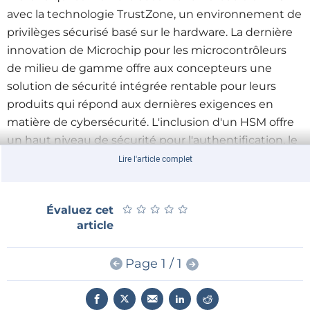
avec la technologie TrustZone, un environnement de
privilèges sécurisé basé sur le hardware. La dernière
innovation de Microchip pour les microcontrôleurs
de milieu de gamme offre aux concepteurs une
solution de sécurité intégrée rentable pour leurs
produits qui répond aux dernières exigences en
matière de cybersécurité. L'inclusion d'un HSM offre
un haut niveau de sécurité pour l'authentification, le
débogage sécurisé, le démarrage sécurisé et les
Lire l'article complet
mises à jour sécurisées, tandis que la technologie
TrustZone offre un niveau de protection
★
★
★
★
★
★
★
★
★
★
Évaluez cet
supplémentaire pour les fonctions logicielles clés. Le
article
HSM peut accélérer un large éventail de normes de
cryptographie symétriques et asymétriques, une
Page 1 / 1
véritable génération de nombres aléatoires et la
gestion sécurisée des clés
.