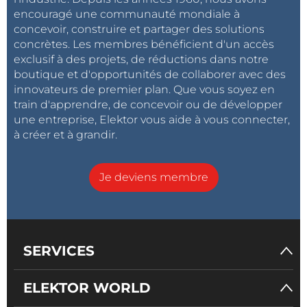
« Le marché d’OpenStack de 6,1 milliards de dollars
encouragé une communauté mondiale à
concevoir, construire et partager des solutions
continue d’enregistrer une croissance à deux chiffres
concrètes. Les membres bénéficient d'un accès
au niveau mondial, que ce soit pour les serveurs de
exclusif à des projets, de réductions dans notre
Cloud publics ou privés, pour quasiment tous les cas
boutique et d'opportunités de collaborer avec des
d’utilisation imaginables, y compris les conteneurs,
innovateurs de premier plan. Que vous soyez en
les machines vitrtuelles et le matériel à nu », souligne
train d'apprendre, de concevoir ou de développer
une entreprise, Elektor vous aide à vous connecter,
Danny Carreno, responsable en chef du
à créer et à grandir.
développement des écosystèmes et de l’exploitation
à la OpenStack Foundation. « La communauté des
infrastructures ouvertes qui entraîne cette croissance
Je deviens membre
est elle-même en pleine expansion, et comprend
des sociétés telles que Microchip intégrant des
projets du type OpenStack Horizon Dashboard
(tableau de bord Horizon) pour supporter la gamme
SERVICES
de solutions de contrôleurs de stockage d’Adaptec
de Microchip. Son investissement dans la
ELEKTOR WORLD
communauté des infrastructures ouvertes peut