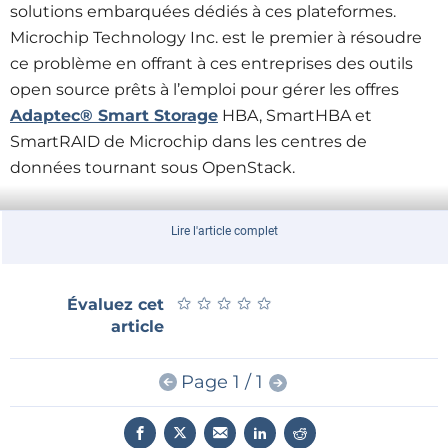
solutions embarquées dédiés à ces plateformes.
Microchip Technology Inc. est le premier à résoudre
ce problème en offrant à ces entreprises des outils
open source prêts à l’emploi pour gérer les offres
Adaptec® Smart Storage
HBA, SmartHBA et
SmartRAID de Microchip dans les centres de
données tournant sous OpenStack.
En investissant dans des outils et plug-in open
Lire l'article complet
source prêts à l’emploi et en les proposant à ses
clients, Microchip résout le problème de ces derniers
quand ils doivent connecter des ressources de
★
★
★
★
★
★
★
★
★
★
Évaluez cet
stockage à sa gamme de solutions de contrôleur de
article
stockage sur des centres de données hétérogènes
tournant sous le logiciel OpenStack. Les outils
Page 1 / 1
Adaptec Smart Storage, pré-qualifiés et testés au
préalable, étant évolutifs et personnalisables,