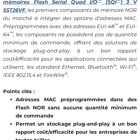
™
™
mémoires Flash Serial Quad I/O
(SQI
) 3 V
SST26VF
, les premiers composants de mémoire NOR
du marché à intégrer des options d’adresses MAC.
™
Préprogrammées avec des adresses EUI-48
et EUI-
™
64
, les composants ne possèdent pas de quantité
minimum de commande, offrant des solutions de
stockage plug-and-play à un bon rapport
coût/efficacité pour les applications connectées qui
®
®
utilisent, les standard Ethernet, Bluetooth
, Wi-Fi
,
®
IEEE 802.15.4 et FireWire
.
Points clés :
Adresses MAC préprogrammées dans des
Flash NOR sans aucune quantité minimum
de commande
Permet un stockage plug-and-play à un bon
rapport coût/efficacité pour les entreprises de