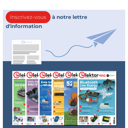
extension d’identifiant (EI,
Extension Identifier
).
Tandis que le OUI s’achète auprès du IEEE par les
Inscrivez-vous
à notre lettre
sociétés elles-mêmes, le EI est octroyé et géré par
d'information
chaque société, qui doit attribuer un EI unique à
chaque produit, s’assurant ainsi une adresse de
nœud EUI
(Extended Unique Identifier)
unique au
niveau mondial pour chaque composant utilisé ou
expédié.