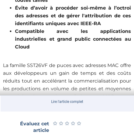
toutes tailles
Évite d’avoir à procéder soi-même à l’octroi
des adresses et de gérer l'attribution de ces
identifiants uniques avec IEEE-RA
Compatible avec les applications
industrielles et grand public connectées au
Cloud
La famille SST26VF de puces avec adresses MAC offre
aux développeurs un gain de temps et des coûts
réduits tout en accélérant la commercialisation pour
les productions en volume de petites et moyennes
quantités. Les options d’adresses MAC sont
Lire l'article complet
disponibles pour les densités de mémoire Flash de
16 Mo, 32 Mo et 64 Mo.
★
★
★
★
★
★
★
★
★
★
Évaluez cet
Face à la croissance rapide du marché de l’Internet
article