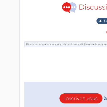
Discuss
Qu'
Inscrivez-vous
à