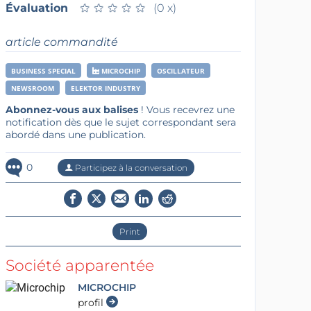
Évaluation
★
★
★
★
★
★
★
★
★
★
(0 x)
article commandité
BUSINESS SPECIAL
MICROCHIP
OSCILLATEUR
NEWSROOM
ELEKTOR INDUSTRY
Abonnez-vous aux balises
! Vous recevrez une
notification dès que le sujet correspondant sera
abordé dans une publication.
0
Participez à la conversation
Print
Société apparentée
MICROCHIP
profil