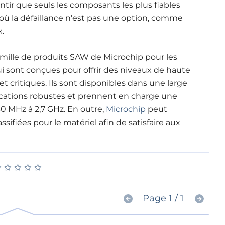
tir que seuls les composants les plus fiables
s où la défaillance n'est pas une option, comme
.
famille de produits SAW de Microchip pour les
ui sont conçues pour offrir des niveaux de haute
t critiques. Ils sont disponibles dans une large
ications robustes et prennent en charge une
0 MHz à 2,7 GHz. En outre,
Microchip
peut
sifiées pour le matériel afin de satisfaire aux
★
★
★
★
★
★
★
★
★
★
Page 1 / 1