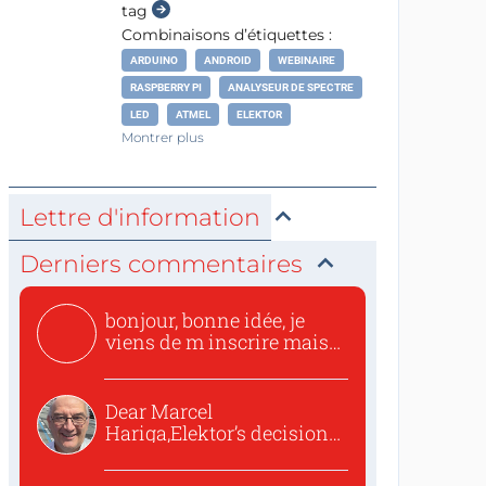
tag
Combinaisons d’étiquettes :
ARDUINO
ANDROID
WEBINAIRE
RASPBERRY PI
ANALYSEUR DE SPECTRE
LED
ATMEL
ELEKTOR
Montrer plus
Lettre d'information
Derniers commentaires
bonjour, bonne idée, je
viens de m inscrire mais
o...
Dear Marcel
Hariga,Elektor’s decision
to republish...