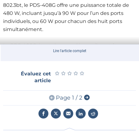
802.3bt, le PDS-408G offre une puissance totale de
480 W, incluant jusqu’à 90 W pour l’un des ports
individuels, ou 60 W pour chacun des huit ports
simultanément.
Le PDS-408G étant de type plénum, il peut être
Lire l'article complet
installé dans les espaces CVC et se révèle idéal pour
les installations numériques sous plafond. Sa
conception sans ventilateur offre les caractéristiques
★
★
★
★
★
★
★
★
★
★
Évaluez cet
nécessaires pour les bâtiments où un
article
fonctionnement silencieux et fiable est requis, tels
que les bureaux, les hôpitaux et les hôtels. Le PDS-
Page 1 / 2
408G offre également d’autres avantages connus du
standard PoE, dont une alimentation sécurisée, une
installation simple, un déploiement flexible et la
gestion de l’alimentation à distance.