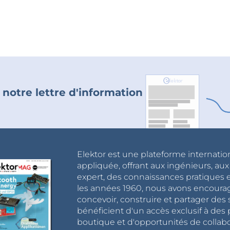
 notre lettre d'information
Elektor est une plateforme internatio
appliquée, offrant aux ingénieurs, au
expert, des connaissances pratiques et
les années 1960, nous avons encou
concevoir, construire et partager de
bénéficient d'un accès exclusif à des 
boutique et d'opportunités de collab