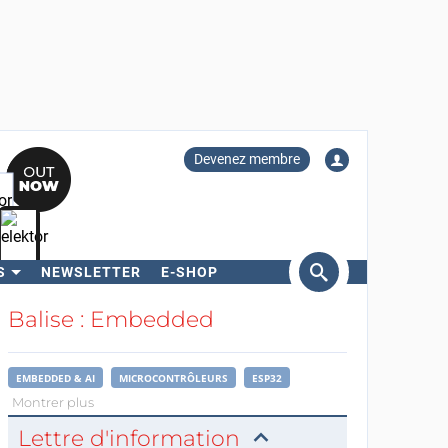
Devenez membre
S
NEWSLETTER
E-SHOP
ercher
Balise : Embedded
EMBEDDED & AI
MICROCONTRÔLEURS
ESP32
Montrer plus
Lettre d'information