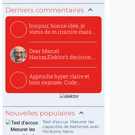
Derniers commentaires
bonjour, bonne idée, je
viens de m inscrire mais
o...
Dear Marcel
Hariga,Elektor’s decision
to republish...
Approche hyper claire et
bien exposée. Code
concis...
Nouvelles populaires
Test d'accus: Mesurer les
capacités de batteries avec
l'Arduino Nano