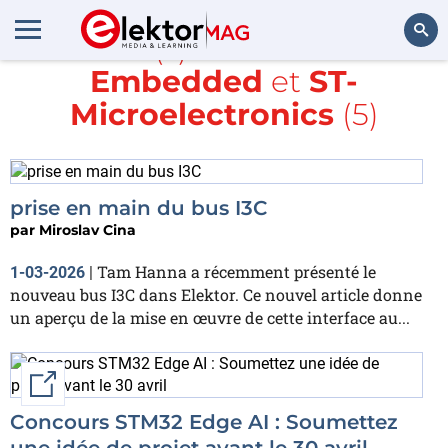
Article(s) avec la balise
Embedded
et
ST-
Rechercher
Microelectronics
(5)
prise en main du bus I3C
par
Miroslav Cina
Tam Hanna a récemment présenté le
1-03-2026
|
nouveau bus I3C dans Elektor. Ce nouvel article donne
un aperçu de la mise en œuvre de cette interface au...
External link
Concours STM32 Edge AI : Soumettez
une idée de projet avant le 30 avril