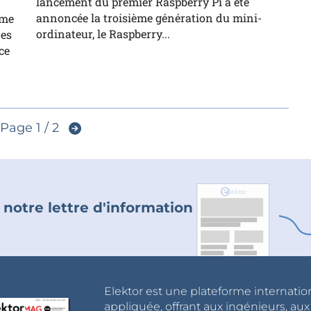
lancement du premier Raspberry Pi a été
annoncée la troisième génération du mini-
rme
ordinateur, le Raspberry...
des
ce
Page 1 / 2
 notre lettre d'information
Elektor est une plateforme internatio
appliquée, offrant aux ingénieurs, au