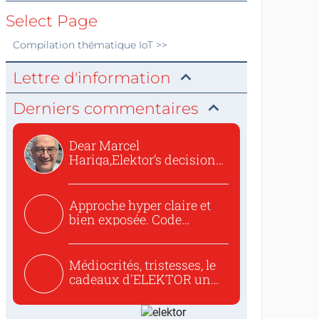
Select Page
Compilation thématique
IoT
>>
Lettre d'information
Derniers commentaires
Dear Marcel
Hariga,Elektor’s decision
to republish...
Approche hyper claire et
bien exposée. Code
concis...
Médiocrités, tristesses, le
cadeaux d'ELEKTOR un
c...