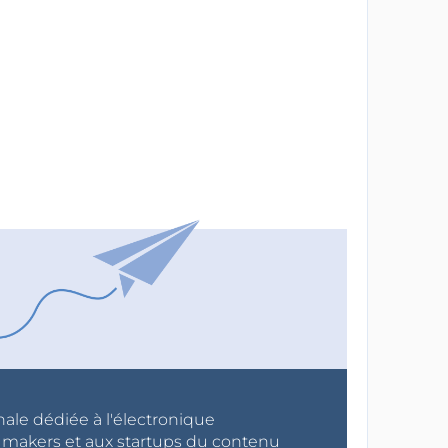
nale dédiée à l'électronique
x makers et aux startups du contenu