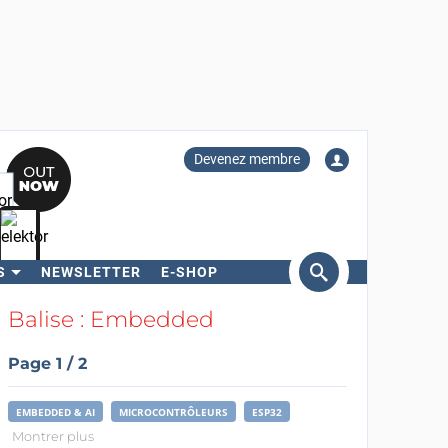
Devenez membre
S
NEWSLETTER
E-SHOP
ercher
Balise : Embedded
Page 1 / 2
EMBEDDED & AI
MICROCONTRÔLEURS
ESP32
Montrer plus