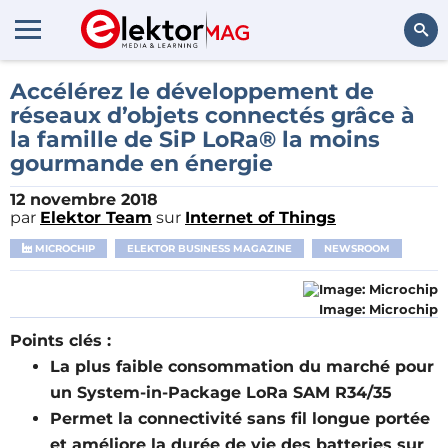
Rechercher
Accélérez le développement de
réseaux d’objets connectés grâce à
la famille de SiP LoRa® la moins
gourmande en énergie
12 novembre 2018
par
Elektor Team
sur
Internet of Things
MICROCHIP
ELEKTOR BUSINESS MAGAZINE
NEWSROOM
Image: Microchip
Points clés :
La plus faible consommation du marché pour
un
System-in-Package LoRa
SAM R34/35
Permet la connectivité sans fil longue portée
et améliore la durée de vie des batteries sur