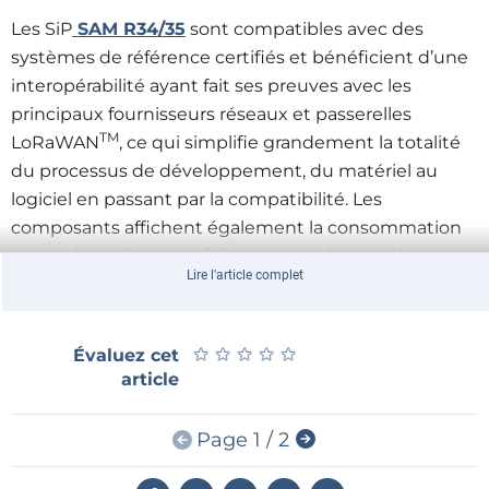
Les SiP
SAM R34/35
sont compatibles avec des
systèmes de référence certifiés et bénéficient d’une
interopérabilité ayant fait ses preuves avec les
principaux fournisseurs réseaux et passerelles
TM
LoRaWAN
, ce qui simplifie grandement la totalité
du processus de développement, du matériel au
logiciel en passant par la compatibilité. Les
composants affichent également la consommation
en mode veille la plus faible du marché, améliorant la
Lire l'article complet
durée de vie des batteries sur les applications IoT
distantes.
★
★
★
★
★
★
★
★
★
★
Évaluez cet
La plupart des composants LoRa restent en mode
article
veille pendant de longues périodes, ne s’éveillant
qu’occasionnellement pour transmettre de petits
Page 1 / 2
paquets de données. Alimentés par le
microcontrôleur à base du noyau ultra faible