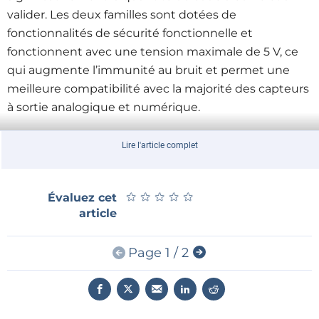
valider. Les deux familles sont dotées de
fonctionnalités de sécurité fonctionnelle et
fonctionnent avec une tension maximale de 5 V, ce
qui augmente l’immunité au bruit et permet une
meilleure compatibilité avec la majorité des capteurs
à sortie analogique et numérique.
Encapsulée dans un boîtier compact QFN à 20
Lire l'article complet
broches de 3 x 3 mm, la nouvelle
famille ATtiny1607
est optimisée pour les systèmes de contrôle à boucle
★
★
★
★
★
★
★
★
★
★
Évaluez cet
fermée avec contraintes d’espace comme les
article
alimentations portatives et les télécommandes.
Page 1 / 2