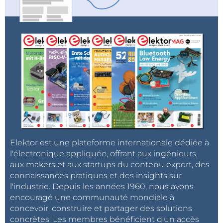
fournit une assistance à la conception de cartes tirant
parti de ces dispositifs. La société propose également
des modèles compacts pour le GMICP2731-10, qui
permettent aux clients de modéliser plus facilement
les performances et d'accélérer la conception de
l'amplificateur au sein de leur système.
Le GMICP2731-10 assure la fidélité du signal en permettant aux stations
terrestres de transmettre à des fréquences RF élevées, sans sacrifier la
qualité de signal
Elektor est une plateforme internationale dédiée à
l'électronique appliquée, offrant aux ingénieurs,
aux makers et aux startups du contenu expert, des
connaissances pratiques et des insights sur
l'industrie. Depuis les années 1960, nous avons
encouragé une communauté mondiale à
concevoir, construire et partager des solutions
concrètes. Les membres bénéficient d'un accès