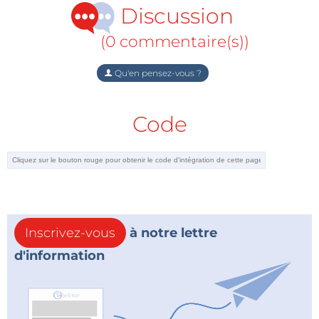
Discussion
pour les fabricants de satellites. Ce produit tient les
promesses du GaN et permet d'obtenir la taille, le
(0 commentaire(s))
poids, la puissance et le coût que recherchent les
équipementiers. »
Qu'en pensez-vous ?
Le GMICP2731-10 vient compléter le catalogue
Code
Microchip existant, qui comprend des amplificateurs
RF, des commutateurs, des amplificateurs faible
bruit et des modules frontaux Wi-Fi en technologie
GaAs, ainsi qu'un driver de HEMT (transistor à haute
mobilité électronique) en technologie GaN-on-SiC, et
des transistors d’amplificateur final de systèmes
Inscrivez-vous
à notre lettre
radar.
d'information
Outils de développement
Microchip, ainsi que ses partenaires distributeurs,