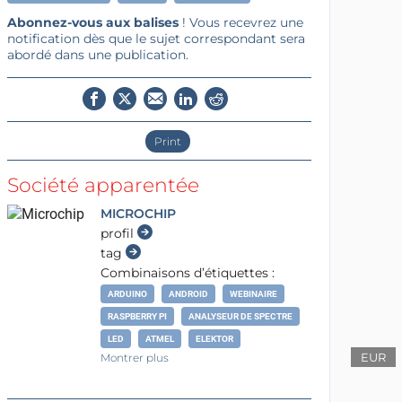
Abonnez-vous aux balises
! Vous recevrez une
notification dès que le sujet correspondant sera
abordé dans une publication.
Print
Société apparentée
MICROCHIP
profil
tag
Combinaisons d’étiquettes :
ARDUINO
ANDROID
WEBINAIRE
RASPBERRY PI
ANALYSEUR DE SPECTRE
LED
ATMEL
ELEKTOR
EUR
Montrer plus