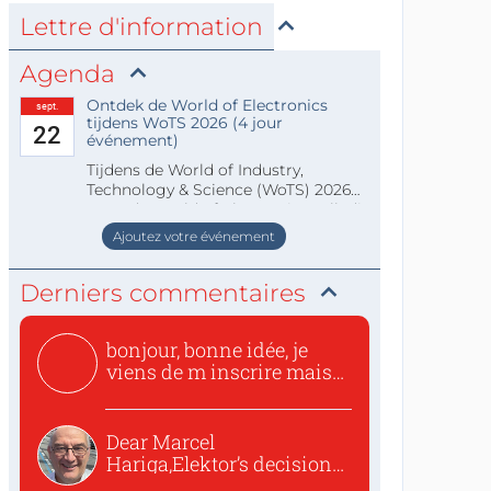
Lettre d'information
Agenda
Ontdek de World of Electronics
sept.
tijdens WoTS 2026 (4 jour
22
événement)
Tijdens de World of Industry,
Technology & Science (WoTS) 2026
staat de World of Electronics volledi
Ajoutez votre événement
Derniers commentaires
bonjour, bonne idée, je
viens de m inscrire mais
o...
Dear Marcel
Hariga,Elektor’s decision
to republish...