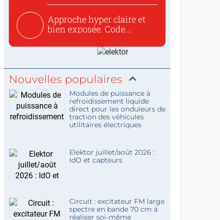
Approche hyper claire et
bien exposée. Code
concis...
Nouvelles populaires
Modules de puissance à
refroidissement liquide
direct pour les onduleurs de
traction des véhicules
utilitaires électriques
Elektor juillet/août 2026 :
IdO et capteurs
Circuit : excitateur FM large
spectre en bande 70 cm à
réaliser soi-même