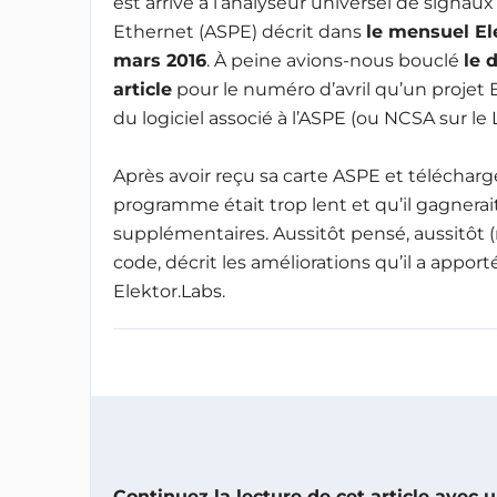
est arrivé à l’analyseur universel de signaux
Ethernet (ASPE) décrit dans
le mensuel El
mars 2016
. À peine avions-nous bouclé
le 
article
pour le numéro d’avril qu’un projet 
du logiciel associé à l’ASPE (ou NCSA sur le 
Après avoir reçu sa carte ASPE et téléchargé 
programme était trop lent et qu’il gagnerai
supplémentaires. Aussitôt pensé, aussitôt (
code, décrit les améliorations qu’il a appo
Elektor.Labs.
Continuez la lecture de cet article avec