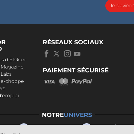
Je devie
OR
RÉSEAUX SOCIAUX
D
s d'Elektor
r Magazine
PAIEMENT SÉCURISÉ
 Labs
r e-choppe
ez
d’emploi
NOTRE
UNIVERS