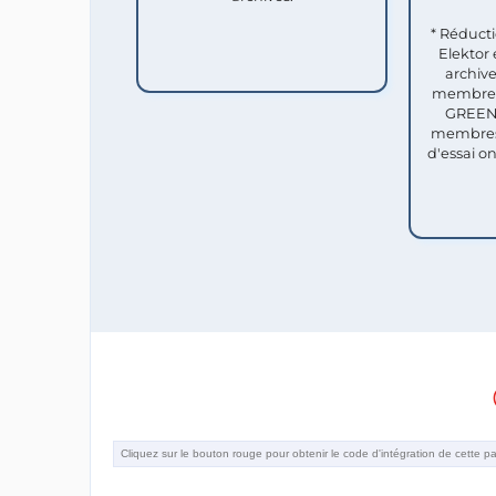
* Réduct
Elektor 
archive
membres 
GREEN 
membres
d'essai o