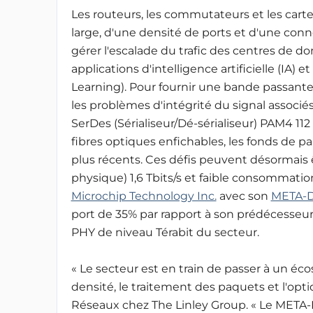
Les routeurs, les commutateurs et les cart
large, d'une densité de ports et d'une conn
gérer l'escalade du trafic des centres de don
applications d'intelligence artificielle (I
Learning). Pour fournir une bande passant
les problèmes d'intégrité du signal associés
SerDes (Sérialiseur/Dé-sérialiseur) PAM4 112
fibres optiques enfichables, les fonds de p
plus récents. Ces défis peuvent désormais ê
physique) 1,6 Tbits/s et faible consommati
Microchip Technology Inc.
avec son
META-
port de 35% par rapport à son prédécesseur
PHY de niveau Térabit du secteur.
« Le secteur est en train de passer à un 
densité, le traitement des paquets et l'opt
Réseaux chez The Linley Group. « Le META-