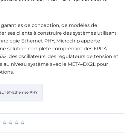
 garanties de conception, de modèles de
der ses clients à construire des systèmes utilisant
echnologie Ethernet PHY, Microchip apporte
une solution complète comprenant des FPGA
2, des oscillateurs, des régulateurs de tension et
és au niveau système avec le META-DX2L pour
tions.
★
★
★
★
★
★
★
★
★
★