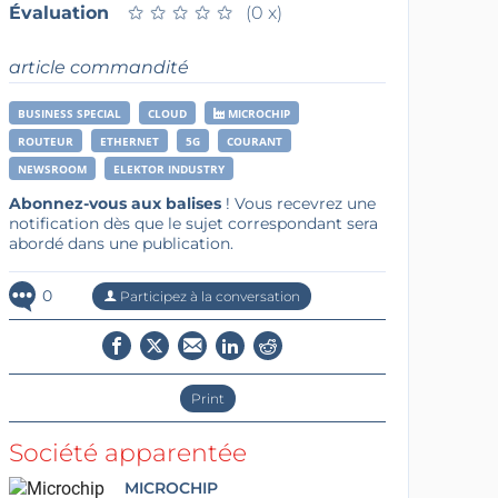
Évaluation
★
★
★
★
★
★
★
★
★
★
(0 x)
article commandité
BUSINESS SPECIAL
CLOUD
MICROCHIP
ROUTEUR
ETHERNET
5G
COURANT
NEWSROOM
ELEKTOR INDUSTRY
Abonnez-vous aux balises
! Vous recevrez une
notification dès que le sujet correspondant sera
abordé dans une publication.
0
Participez à la conversation
Print
Société apparentée
MICROCHIP