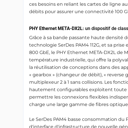
ces besoins en reliant les cartes de ligne 
débits pour assurer une connectivité 100 
PHY Ethernet META-DX2L:
un dispositif de clas
Grâce à sa bande passante haute densité de
technologie SerDes PAM4 112G, et sa prise e
800 GbE, le PHY Ethernet META-DX2L de Mic
température industrielle, qui offre la poly
la réutilisation de conceptions dans des app
« gearbox » (changeur de débit), « reverse 
multiplexeur 2 à 1 sans collisions. Les fonct
hautement configurables exploitent toute
permettre les connexions flexibles indispe
charge une large gamme de fibres optiques
Le SerDes PAM4 basse consommation du PH
d'interface d'infrastructure de nouvelle gé