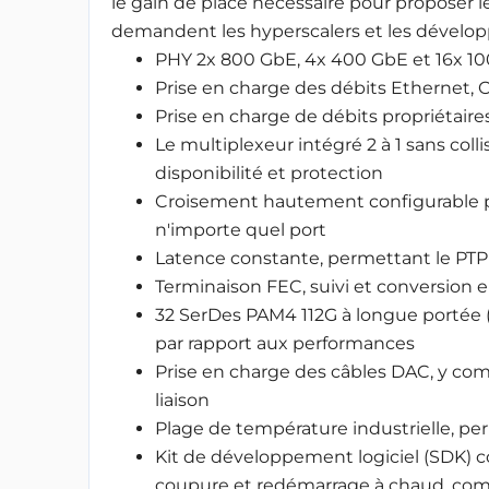
le gain de place nécessaire pour proposer l
demandent les hyperscalers et les développ
PHY 2x 800 GbE, 4x 400 GbE et 16x 10
Prise en charge des débits Ethernet, 
Prise en charge de débits propriétaire
Le multiplexeur intégré 2 à 1 sans coll
disponibilité et protection
Croisement hautement configurable pr
n'importe quel port
Latence constante, permettant le PTP
Terminaison FEC, suivi et conversion en
32 SerDes PAM4 112G à longue portée 
par rapport aux performances
Prise en charge des câbles DAC, y com
liaison
Plage de température industrielle, p
Kit de développement logiciel (SDK) c
coupure et redémarrage à chaud, comp