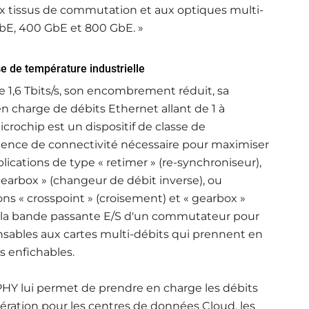
aux tissus de commutation et aux optiques multi-
GbE, 400 GbE et 800 GbE. »
se de température industrielle
 1,6 Tbits/s, son encombrement réduit, sa
n charge de débits Ethernet allant de 1 à
rochip est un dispositif de classe de
valence de connectivité nécessaire pour maximiser
lications de type « retimer » (re-synchroniseur),
gearbox » (changeur de débit inverse), ou
ions « crosspoint » (croisement) et « gearbox »
 la bande passante E/S d'un commutateur pour
nsables aux cartes multi-débits qui prennent en
 enfichables.
Y lui permet de prendre en charge les débits
nération pour les centres de données Cloud, les