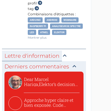
profil
tag
Combinaisons d’étiquettes :
ARDUINO
ANDROID
WEBINAIRE
RASPBERRY PI
ANALYSEUR DE SPECTRE
LED
ATMEL
ELEKTOR
Montrer plus
Lettre d'information
Derniers commentaires
Dear Marcel
Hariga,Elektor’s decision
to republish...
Approche hyper claire et
bien exposée. Code
concis...