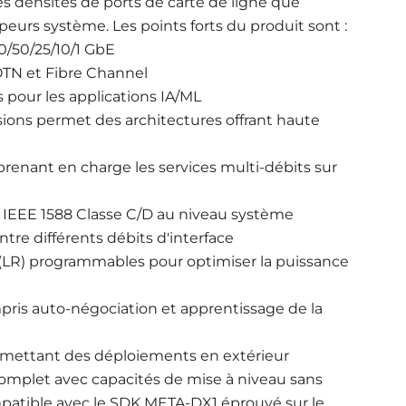
es densités de ports de carte de ligne que
eurs système. Les points forts du produit sont :
0/50/25/10/1 GbE
OTN et Fibre Channel
s pour les applications IA/ML
isions permet des architectures offrant haute
enant en charge les services multi-débits sur
 IEEE 1588 Classe C/D au niveau système
tre différents débits d'interface
(LR) programmables pour optimiser la puissance
pris auto-négociation et apprentissage de la
ermettant des déploiements en extérieur
omplet avec capacités de mise à niveau sans
atible avec le SDK META-DX1 éprouvé sur le