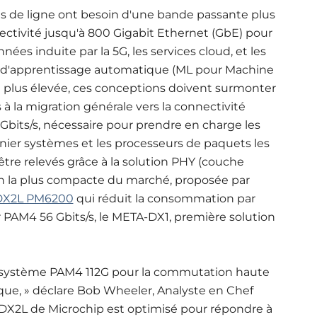
es de ligne ont besoin d'une bande passante plus
ectivité jusqu'à 800 Gigabit Ethernet (GbE) pour
nées induite par la 5G, les services cloud, et les
A) et d'apprentissage automatique (ML pour Machine
e plus élevée, ces conceptions doivent surmonter
 à la migration générale vers la connectivité
 Gbits/s, nécessaire pour prendre en charge les
anier systèmes et les processeurs de paquets les
tre relevés grâce à la solution PHY (couche
on la plus compacte du marché, proposée par
DX2L PM6200
qui réduit la consommation par
 PAM4 56 Gbits/s, le META-DX1, première solution
écosystème PAM4 112G pour la commutation haute
ique, » déclare Bob Wheeler, Analyste en Chef
DX2L de Microchip est optimisé pour répondre à