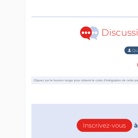
Discuss
Qu'
Inscrivez-vous
à