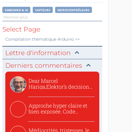
EMBEDDED & AI
CAPTEURS
MICROCONTRÔLEURS
Montrer plus
Select Page
Compilation thématique
Arduino
>>
Lettre d'information
Derniers commentaires
Dear Marcel
Hariga,Elektor’s decision
to republish...
Approche hyper claire et
bien exposée. Code
concis...
Médiocrités, tristesses, le