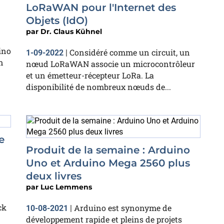
LoRaWAN pour l'Internet des
Objets (IdO)
par
Dr. Claus Kühnel
ino
Considéré comme un circuit, un
1-09-2022
|
n
nœud LoRaWAN associe un microcontrôleur
et un émetteur-récepteur LoRa. La
disponibilité de nombreux nœuds de...
e
Produit de la semaine : Arduino
Uno et Arduino Mega 2560 plus
deux livres
par
Luc Lemmens
ck
Arduino est synonyme de
10-08-2021
|
développement rapide et pleins de projets