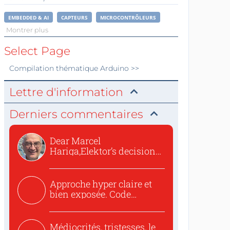
EMBEDDED & AI
CAPTEURS
MICROCONTRÔLEURS
Montrer plus
Select Page
Compilation thématique
Arduino
>>
Lettre d'information
Derniers commentaires
Dear Marcel
Hariga,Elektor’s decision
to republish...
Approche hyper claire et
bien exposée. Code
concis...
Médiocrités, tristesses, le