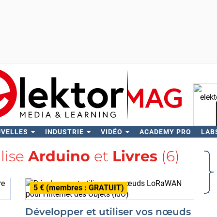
UVELLES
INDUSTRIE
VIDÉO
ACADEMY PRO
LAB
Rech
alise
Arduino
et
Livres
(6)
5 € (membres : GRATUIT)
Développer et utiliser vos nœuds