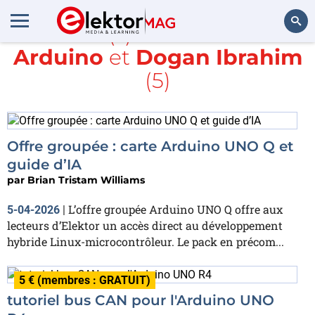
Article(s) avec la balise
Arduino
et
Dogan Ibrahim
Rechercher
(5)
Offre groupée : carte Arduino UNO Q et
guide d’IA
par
Brian Tristam Williams
L’offre groupée Arduino UNO Q offre aux
5-04-2026
|
lecteurs d’Elektor un accès direct au développement
hybride Linux-microcontrôleur. Le pack en précom...
5 € (membres : GRATUIT)
tutoriel bus CAN pour l'Arduino UNO