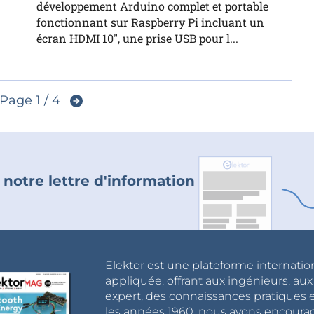
développement Arduino complet et portable
fonctionnant sur Raspberry Pi incluant un
écran HDMI 10", une prise USB pour l...
Page 1 / 4
 notre lettre d'information
Elektor est une plateforme internatio
appliquée, offrant aux ingénieurs, au
expert, des connaissances pratiques et
les années 1960, nous avons encou