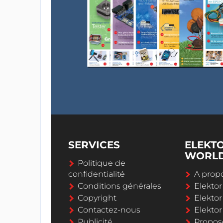
SERVICES
ELEKT
WORL
Politique de
confidentialité
A propo
Conditions générales
Elekto
Copyright
Elektor
Contactez-nous
Elekto
Publicité
Propos