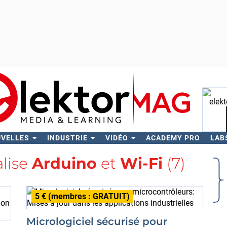
UVELLES
INDUSTRIE
VIDÉO
ACADEMY PRO
LAB
Rech
alise
Arduino
et
Wi-Fi
(7)
5 € (membres : GRATUIT)
Micrologiciel sécurisé pour