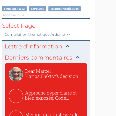
EMBEDDED & AI
CAPTEURS
MICROCONTRÔLEURS
Montrer plus
Select Page
Compilation thématique
Arduino
>>
Lettre d'information
Derniers commentaires
Dear Marcel
Hariga,Elektor’s decision
to republish...
Approche hyper claire et
bien exposée. Code
concis...
Médiocrités, tristesses, le