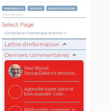
EMBEDDED & AI
CAPTEURS
MICROCONTRÔLEURS
Montrer plus
Select Page
Compilation thématique
Arduino
>>
Lettre d'information
Derniers commentaires
Dear Marcel
Hariga,Elektor’s decision
to republish...
Approche hyper claire et
bien exposée. Code
concis...
Médiocrités, tristesses, le