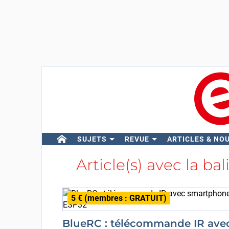
SUJETS
REVUE
ARTICLES & NO
Article(s) avec la ba
5 € (membres : GRATUIT)
BlueRC : télécommande IR ave