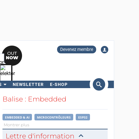
Devenez membre
S
NEWSLETTER
E-SHOP
ercher
Balise : Embedded
EMBEDDED & AI
MICROCONTRÔLEURS
ESP32
Montrer plus
Lettre d'information