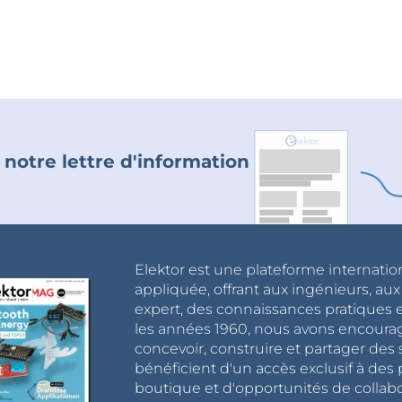
 notre lettre d'information
Elektor est une plateforme internatio
appliquée, offrant aux ingénieurs, au
expert, des connaissances pratiques et
les années 1960, nous avons encou
concevoir, construire et partager de
bénéficient d'un accès exclusif à des 
boutique et d'opportunités de collab