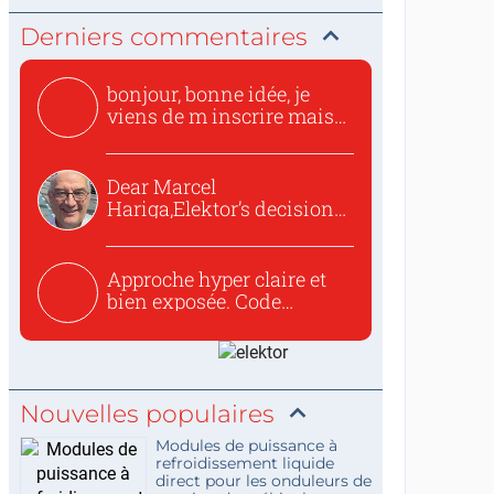
Derniers commentaires
bonjour, bonne idée, je
viens de m inscrire mais
o...
Dear Marcel
Hariga,Elektor’s decision
to republish...
Approche hyper claire et
bien exposée. Code
concis...
Nouvelles populaires
Modules de puissance à
refroidissement liquide
direct pour les onduleurs de